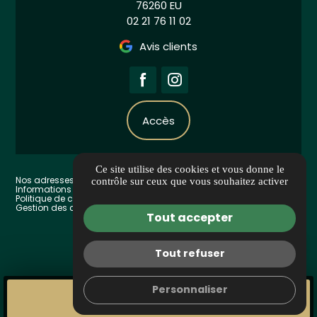
76260 EU
02 21 76 11 02
Avis clients
Accès
Ce site utilise des cookies et vous donne le
Nos adresses privilégiées
contrôle sur ceux que vous souhaitez activer
Informations complémentaires
Mentions légales
Politique de confidentialité
Barème d'honoraires
Gestion des cookies
Tout accepter
call
Tout refuser
Personnaliser
CE BIEN VOUS INTÉRESSE ?
Contactez-nous