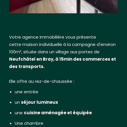
alt="Maison a la campagne proche de Forges les
al
Eaux, Normandie, 76" title="Maison a la campagne
2h
proche de Forges les Eaux, Normandie, 76"/>
ti
à 
Votre agence immobilière vous présente
cette maison individuelle à la campagne d'environ
100m², située dans un village aux portes de
Neufchâtel en Bray, à 15min des commerces et
des transports.
Elle offre au rez-de-chaussée :
une entrée
un
séjour lumineux
une
cuisine aménagée et équipée
Une chambre