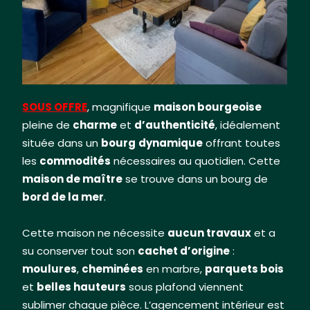
alt="SOUS OFFRE Maison de Maître spacieuse en
bord de mer entièrement rénovée, entre Dieppe
et la Baie de Somme, en Normandie" title="SOUS
OFFRE Maison de Maître spacieuse en bord de mer
entièrement rénovée, entre Dieppe et la Baie de
Somme, en Normandie"/>
SOUS OFFRE
, magnifique
maison bourgeoise
pleine de
charme
et
d’authenticité
, idéalement
située dans un
bourg
dynamique
offrant toutes
les
commodités
nécessaires au quotidien. Cette
maison de maître
se trouve dans un bourg de
bord de la mer
.
Cette maison ne nécessite
aucun travaux
et a
su conserver tout son
cachet d’origine
:
moulures
,
cheminées
en marbre,
parquets bois
et
belles hauteurs
sous plafond viennent
sublimer chaque pièce. L’agencement intérieur est