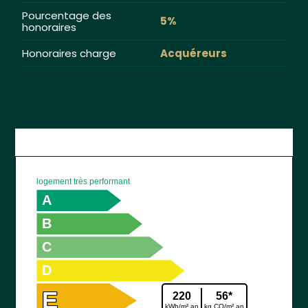
Pourcentage des
5%
honoraires
Honoraires charge
Acquéreurs
logement très performant
A
B
C
D
E
220
56*
kWh/m².an
kg CO/m².an