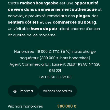
Cette
maison bourgeoise
est une
opportunité
de vivre dans un environnement authentique
et
convivial, à proximité immédiate des
plages
, des
sentiers côtiers
et des
commerces du bourg
.
Un véritable
havre de paix
alliant charme d’antan
et qualité de vie moderne.
Honoraires : 19 000 € TTC (5 %) inclus charge
acquéreur (380 000 € hors honoraires)
Agent Commercial E.I. : Laurent DEEST RSAC N° 320
951 221
Tel 06 50 33 52 03
imprimer
Voir nos honoraires
Prix hors honoraires
380 000 €