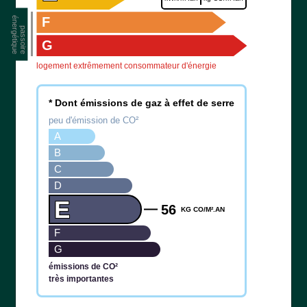
F
G
logement extrêmement consommateur d'énergie
* Dont émissions de gaz à effet de serre
peu d'émission de CO²
A
B
C
D
E
56
KG CO/M².AN
F
G
émissions de CO²
très importantes